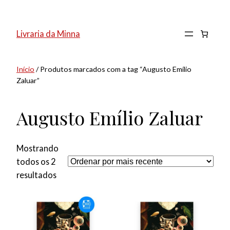
Pular
para
Livraria da Minna
o
conteúdo
Início
/ Produtos marcados com a tag “Augusto Emílio
Zaluar”
Augusto Emílio Zaluar
Mostrando
todos os 2
Classificado
resultados
por
mais
recente