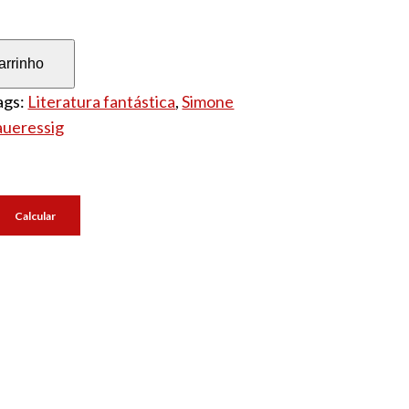
arrinho
ags:
Literatura fantástica
, 
Simone
aueressig
Calcular