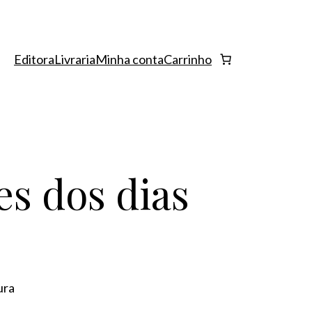
Editora
Livraria
Minha conta
Carrinho
s dos dias
ura