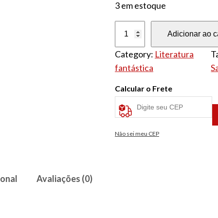
3 em estoque
Os
Adicionar ao c
nomes
Category:
Literatura
T
dos
fantástica
S
dias
quantidade
Calcular o Frete
Não sei meu CEP
ional
Avaliações (0)