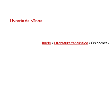
Pular
para
o
Livraria da Minna
conteúdo
Início
/
Literatura fantástica
/ Os nomes 