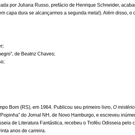
inada por Juliana Russo, prefácio de Henrique Schneider, acab
m capa dura se alcançarmos a segunda meta!). Além disso, o co
r;
egro”, de Beatriz Chaves;
so;
o Bom (RS), em 1964. Publicou seu primeiro livro,
O mistério
 “Popinha” do Jornal NH, de Novo Hamburgo, e escreveu inúmeros
seia de Literatura Fantástica, recebeu o Troféu Odisseia pelo 
rinta anos de carreira.