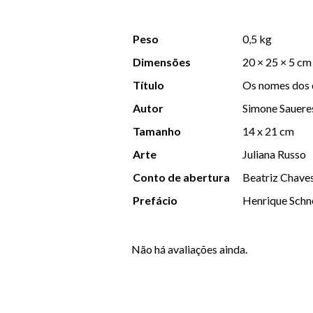
Peso
0,5 kg
Dimensões
20 × 25 × 5 cm
Título
Os nomes dos 
Autor
Simone Sauere
Tamanho
14 x 21 cm
Arte
Juliana Russo
Conto de abertura
Beatriz Chave
Prefácio
Henrique Schn
Não há avaliações ainda.