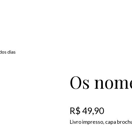
dos dias
Os nome
R$
49,90
Livro impresso, capa broch